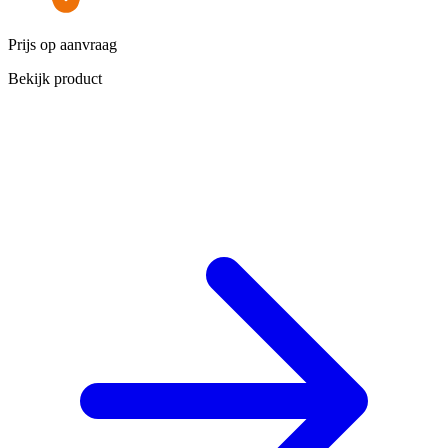
Prijs op aanvraag
P
Bekijk product
B